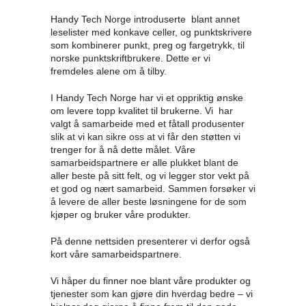
Handy Tech Norge introduserte blant annet
leselister med konkave celler, og punktskrivere
som kombinerer punkt, preg og fargetrykk, til
norske punktskriftbrukere. Dette er vi
fremdeles alene om å tilby.
I Handy Tech Norge har vi et oppriktig ønske
om levere topp kvalitet til brukerne. Vi har
valgt å samarbeide med et fåtall produsenter
slik at vi kan sikre oss at vi får den støtten vi
trenger for å nå dette målet. Våre
samarbeidspartnere er alle plukket blant de
aller beste på sitt felt, og vi legger stor vekt på
et god og nært samarbeid. Sammen forsøker vi
å levere de aller beste løsningene for de som
kjøper og bruker våre produkter.
På denne nettsiden presenterer vi derfor også
kort våre samarbeidspartnere.
Vi håper du finner noe blant våre produkter og
tjenester som kan gjøre din hverdag bedre – vi