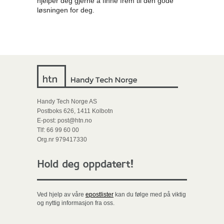
hjelper deg gjerne å finne frem til den gode
løsningen for deg.
Handy Tech Norge AS
Postboks 626, 1411 Kolbotn
E-post: post@htn.no
Tlf: 66 99 60 00
Org.nr 979417330
Hold deg oppdatert!
Ved hjelp av våre
epostlister
kan du følge med på viktig
og nyttig informasjon fra oss.